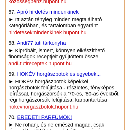
kozossegpenz.hupont.hu
67.
Apró hirdetés mindenkinek
► Itt aztán tényleg minden megtalálható
kategóriában, és tartalomban egyaránt
hirdetesekmindenkinek.hupont.hu
68.
Andi77 tuti tárkonyha
► Kipróbált, ismert, könnyen elkészíthető
finomságok receptjeit gyüjtöttem össze
andi-tutireceptek.hupont.hu
69.
HOKÉV horgászbotok és egyebek...
► HOKÉV horgászbotok képekkel,
horgászbotok felújítása - részletes, fényképes
leírással, horgászorsók a '70-es, '80-as évekből,
régi horgászorsók felújítása, karbantartása
hokevhorgaszbotok.hupont.hu
70.
EREDETI PARFÜMÖK!
► Ne rohanj, és ne emészd magad, csak