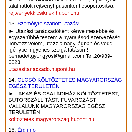
találhattok rejtvénytípusonként csoportosítva.
rejtvenyekkicsiknek.hupont.hu
13.
Személyre szabott utazás!
► Utazási tanácsadóként kényelmesebbé és
egyszerűbbé teszem a nyaralásod szervezését!
Tervezz velem, utazz a nagyilágban és vedd
igénybe ingyenes szolgáltatásom!
bernadettgyongyosi@gmail.com Tel:20/989-
3823
utazasitanacsado.hupont.hu
14.
OLCSÓ KÖLTÖZTETÉS MAGYARORSZÁG
EGÉSZ TERÜLETÉN
► LAKÁS ÉS CSALÁDIHÁZ KÖLTÖZTETÉST,
BÚTORSZÁLLÍTÁST, FUVAROZÁST
VÁLLALUNK MAGYARORSZÁG EGÉSZ
TERÜLETÉN
koltoztetes-magyarorszag.hupont.hu
15.
Érd info