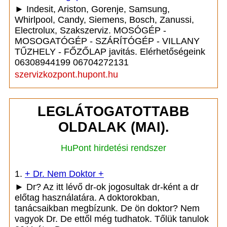
► Indesit, Ariston, Gorenje, Samsung,
Whirlpool, Candy, Siemens, Bosch, Zanussi,
Electrolux, Szakszerviz. MOSÓGÉP -
MOSOGATÓGÉP - SZÁRÍTÓGÉP - VILLANY
TŰZHELY - FŐZŐLAP javitás. Elérhetőségeink
06308944199 06704272131
szervizkozpont.hupont.hu
LEGLÁTOGATOTTABB
OLDALAK (MAI).
HuPont hirdetési rendszer
1.
+ Dr. Nem Doktor +
► Dr? Az itt lévő dr-ok jogosultak dr-ként a dr
előtag használatára. A doktorokban,
tanácsaikban megbízunk. De ön doktor? Nem
vagyok Dr. De ettől még tudhatok. Tőlük tanulok