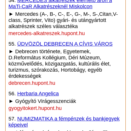
54.
MERCEDES alkatrészek elérhető áron a
MaTi-CaR Alkatrészeknél Miskolcon
► Mercedes (A-, B-, C-, E-, G-, M-, S-,Citan,V-
class, Sprinter, Vito) gyári- és utángyártott
alkatrészek széles választéka
mercedes-alkatreszek.hupont.hu
55.
ÜDVÖZÖL DEBRECEN A CÍVIS VÁROS
► Debrecen története, Egyetemek,
D.Református Kollégium, Déri Múzeum,
közművelődés, közigazgatás, kultúrális élet,
turizmus, szórakozás, Hortobágy, egyéb
érdekességek
debrecen.hupont.hu
56.
Herbaria Angelica
► Gyógyító Virágesszenciák
gyogyitokert.hupont.hu
57.
NUMIZMATIKA a fémpénzek és bankjegyek
képeivel