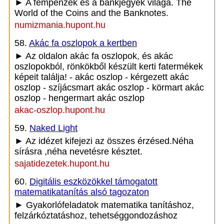
► A fémpénzek és a bankjegyek világa. The
World of the Coins and the Banknotes.
numizmania.hupont.hu
58.
Akác fa oszlopok a kertben
► Az oldalon akác fa oszlopok, és akác
oszlopokból, rönkökből készült kerti fatermékek
képeit találja! - akác oszlop - kérgezett akác
oszlop - szíjácsmart akác oszlop - körmart akác
oszlop - hengermart akác oszlop
akac-oszlop.hupont.hu
59.
Naked Light
► Az idézet kifejezi az összes érzésed.Néha
sírásra ,néha nevetésre késztet.
sajatidezetek.hupont.hu
60.
Digitális eszközökkel támogatott
matematikatanítás alsó tagozaton
► Gyakorlófeladatok matematika tanításhoz,
felzárkóztatáshoz, tehetséggondozáshoz