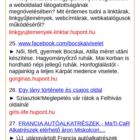
a weboldalad látogatottságának
megnövelésében? Mit érdemes tudni a linktárak,
linkgyűjtemények, webcímtárak, webkatalógusok
működéséről?
linkgyujtemenyek-linktar.hupont.hu
25.
www.facebook.com/bocskaiviselet
► Női, férfi, gyermek Bocskai, Atilla méret utáni
készítése. Hagyományőrző ruhák. Mai korban is
hordható népi jellegű ruhák. Honfoglalástól -
napjainkig a teljes Kárpát medence viselete.
gorginas.hupont.hu
26.
Egy lány története és csajos oldal
► Sziasztok!Meglepetés vár rátok a Felhivás
oldalnál
girls-life.hupont.hu
27.
FRANCIA AUTÓALKATRÉSZEK - MaTi-CaR
Alkatrészek elérhető áron Miskolcon....
► ÚJ, utángyártott Francia autóalkatrészek