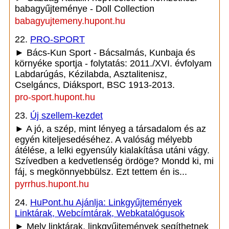
babagyűjteménye - Doll Collection
babagyujtemeny.hupont.hu
22.
PRO-SPORT
► Bács-Kun Sport - Bácsalmás, Kunbaja és
környéke sportja - folytatás: 2011./XVI. évfolyam
Labdarúgás, Kézilabda, Asztalitenisz,
Cselgáncs, Diáksport, BSC 1913-2013.
pro-sport.hupont.hu
23.
Új szellem-kezdet
► A jó, a szép, mint lényeg a társadalom és az
egyén kiteljesedéséhez. A valóság mélyebb
átélése, a lelki egyensúly kialakítása utáni vágy.
Szívedben a kedvetlenség ördöge? Mondd ki, mi
fáj, s megkönnyebbülsz. Ezt tettem én is...
pyrrhus.hupont.hu
24.
HuPont.hu Ajánlja: Linkgyűjtemények
Linktárak, Webcímtárak, Webkatalógusok
► Mely linktárak, linkgyűjtemények segíthetnek