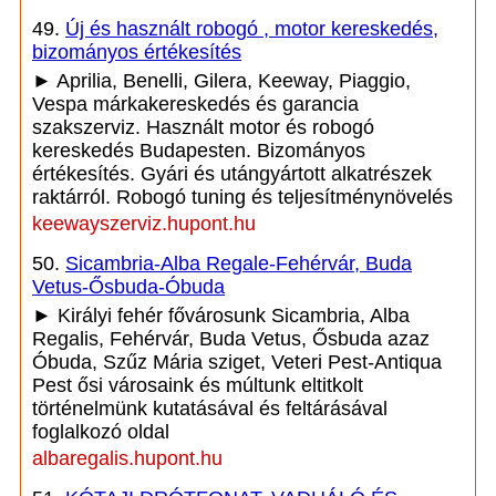
49.
Új és használt robogó , motor kereskedés,
bizományos értékesítés
► Aprilia, Benelli, Gilera, Keeway, Piaggio,
Vespa márkakereskedés és garancia
szakszerviz. Használt motor és robogó
kereskedés Budapesten. Bizományos
értékesítés. Gyári és utángyártott alkatrészek
raktárról. Robogó tuning és teljesítménynövelés
keewayszerviz.hupont.hu
50.
Sicambria-Alba Regale-Fehérvár, Buda
Vetus-Ősbuda-Óbuda
► Királyi fehér fővárosunk Sicambria, Alba
Regalis, Fehérvár, Buda Vetus, Ősbuda azaz
Óbuda, Szűz Mária sziget, Veteri Pest-Antiqua
Pest ősi városaink és múltunk eltitkolt
történelmünk kutatásával és feltárásával
foglalkozó oldal
albaregalis.hupont.hu