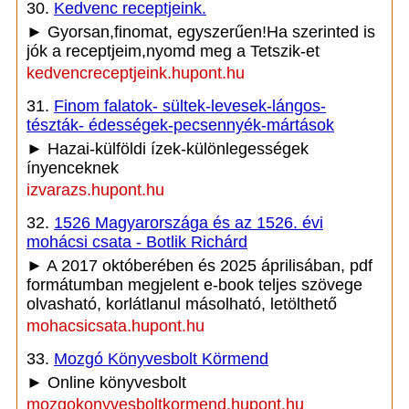
30.
Kedvenc receptjeink.
► Gyorsan,finomat, egyszerűen!Ha szerinted is
jók a receptjeim,nyomd meg a Tetszik-et
kedvencreceptjeink.hupont.hu
31.
Finom falatok- sültek-levesek-lángos-
tészták- édességek-pecsennyék-mártások
► Hazai-külföldi ízek-különlegességek
ínyenceknek
izvarazs.hupont.hu
32.
1526 Magyarországa és az 1526. évi
mohácsi csata - Botlik Richárd
► A 2017 októberében és 2025 áprilisában, pdf
formátumban megjelent e-book teljes szövege
olvasható, korlátlanul másolható, letölthető
mohacsicsata.hupont.hu
33.
Mozgó Könyvesbolt Körmend
► Online könyvesbolt
mozgokonyvesboltkormend.hupont.hu