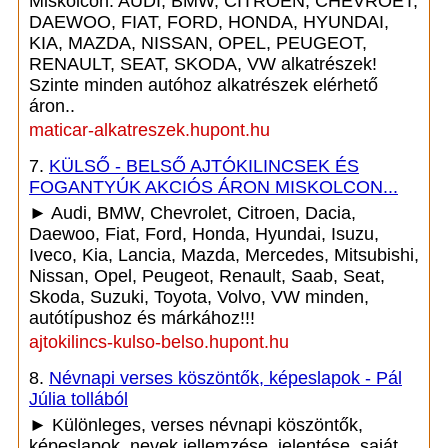
Miskolcon. AUDI, BMW, CITROEN, CHEVROET,
DAEWOO, FIAT, FORD, HONDA, HYUNDAI,
KIA, MAZDA, NISSAN, OPEL, PEUGEOT,
RENAULT, SEAT, SKODA, VW alkatrészek!
Szinte minden autóhoz alkatrészek elérhető
áron..
maticar-alkatreszek.hupont.hu
7.
KÜLSŐ - BELSŐ AJTÓKILINCSEK ÉS
FOGANTYÚK AKCIÓS ÁRON MISKOLCON...
► Audi, BMW, Chevrolet, Citroen, Dacia,
Daewoo, Fiat, Ford, Honda, Hyundai, Isuzu,
Iveco, Kia, Lancia, Mazda, Mercedes, Mitsubishi,
Nissan, Opel, Peugeot, Renault, Saab, Seat,
Skoda, Suzuki, Toyota, Volvo, VW minden,
autótípushoz és márkához!!!
ajtokilincs-kulso-belso.hupont.hu
8.
Névnapi verses köszöntők, képeslapok - Pál
Júlia tollából
► Különleges, verses névnapi köszöntők,
képeslapok, nevek jellemzése, jelentése, saját