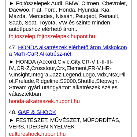
► Fojtószelepek Audi, BMW, Citroen, Chevrolet,
Daewoo, Fiat, Ford, Honda, Hyundai, Kia,
Mazda, Mercedes, Nissan, Peugeot, Renault,
Saab, Seat, Toyota, VW és szinte minden
autótípushoz elérhető áron..
fojtoszelep-fojtoszelepek.hupont.hu
47.
HONDA alkatrészek elérhető áron Miskolcon
a MaTi-CaR Alkatrész-nél
► HONDA (Accord,Civic,City,CR-V I.-II-III-
IV.,CR-Z,Crosstour,Crx,Element,FR-V,HR-
V,Insight,Integra,Jazz,Legend,Logo,Mdx,Nsx,Pil
ot,Prelude,Ridgeline,S2000,Shuttle,Stepwgn,
Stream gyári-utángyártott alkatrészek széles
választékban
honda-alkatreszek.hupont.hu
48.
GAP & SHOCK
► FESTÉSZET, MŰVÉSZET, MŰFORDÍTÁS,
VERS, IDEGEN NYELVEK
cultureshock.hupont.hu