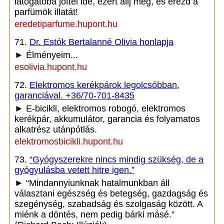
látogatóba jöttél ide, ezért állj meg, és érezd a
parfümök illatát!
eredetiparfume.hupont.hu
71.
Dr. Estók Bertalanné Olivia honlapja
► Élményeim...
esolivia.hupont.hu
72.
Elektromos kerékpárok legolcsóbban,
garanciával. +36/70-701-8435
► E-bicikli, elektromos robogó, elektromos
kerékpár, akkumulátor, garancia és folyamatos
alkatrész utánpótlás.
elektromosbicikli.hupont.hu
73.
“Gyógyszerekre nincs mindig szükség, de a
gyógyulásba vetett hitre igen.”
► “Mindannyiunknak hatalmunkban áll
választani egészség és betegség, gazdagság és
szegénység, szabadság és szolgaság között. A
miénk a döntés, nem pedig bárki másé.”