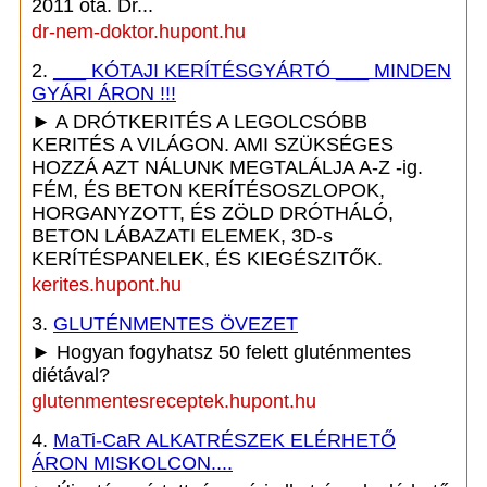
2011 óta. Dr...
dr-nem-doktor.hupont.hu
2.
___ KÓTAJI KERÍTÉSGYÁRTÓ ___ MINDEN
GYÁRI ÁRON !!!
► A DRÓTKERITÉS A LEGOLCSÓBB
KERITÉS A VILÁGON. AMI SZÜKSÉGES
HOZZÁ AZT NÁLUNK MEGTALÁLJA A-Z -ig.
FÉM, ÉS BETON KERÍTÉSOSZLOPOK,
HORGANYZOTT, ÉS ZÖLD DRÓTHÁLÓ,
BETON LÁBAZATI ELEMEK, 3D-s
KERÍTÉSPANELEK, ÉS KIEGÉSZITŐK.
kerites.hupont.hu
3.
GLUTÉNMENTES ÖVEZET
► Hogyan fogyhatsz 50 felett gluténmentes
diétával?
glutenmentesreceptek.hupont.hu
4.
MaTi-CaR ALKATRÉSZEK ELÉRHETŐ
ÁRON MISKOLCON....