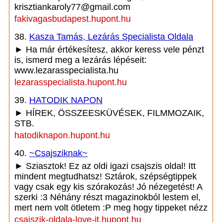
krisztiankaroly77@gmail.com
fakivagasbudapest.hupont.hu
38.
Kasza Tamás, Lezárás Specialista Oldala
► Ha már értékesítesz, akkor keress vele pénzt
is, ismerd meg a lezárás lépéseit:
www.lezarasspecialista.hu
lezarasspecialista.hupont.hu
39.
HATODIK NAPON
► HÍREK, ÖSSZEESKÜVÉSEK, FILMMOZAIK,
STB.
hatodiknapon.hupont.hu
40.
~Csajsziknak~
► Sziasztok! Ez az oldi igazi csajszis oldal! Itt
mindent megtudhatsz! Sztárok, szépségtippek
vagy csak egy kis szórakozás! Jó nézegetést! A
szerki :3 Néhány részt magazinokból lestem el,
mert nem volt ötletem :P meg hogy tippeket nézz
csajszik-oldala-love-it.hupont.hu