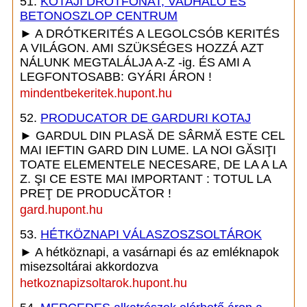
51.
KÓTAJI DRÓTFONAT, VADHÁLÓ ÉS
BETONOSZLOP CENTRUM
► A DRÓTKERITÉS A LEGOLCSÓB KERITÉS
A VILÁGON. AMI SZÜKSÉGES HOZZÁ AZT
NÁLUNK MEGTALÁLJA A-Z -ig. ÉS AMI A
LEGFONTOSABB: GYÁRI ÁRON !
mindentbekeritek.hupont.hu
52.
PRODUCATOR DE GARDURI KOTAJ
► GARDUL DIN PLASĂ DE SÂRMĂ ESTE CEL
MAI IEFTIN GARD DIN LUME. LA NOI GĂSIŢI
TOATE ELEMENTELE NECESARE, DE LA A LA
Z. ŞI CE ESTE MAI IMPORTANT : TOTUL LA
PREŢ DE PRODUCĂTOR !
gard.hupont.hu
53.
HÉTKÖZNAPI VÁLASZOSZSOLTÁROK
► A hétköznapi, a vasárnapi és az emléknapok
misezsoltárai akkordozva
hetkoznapizsoltarok.hupont.hu