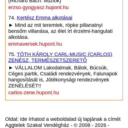
(Richard Bach: Illúziók)
erzso-gyogyasz.hupont.hu
74.
Kertész Emma alkotásai
► Mind az mit teremtek, röpke pillanatnyi
bensőm villanása, az élet írt érzelmi-hangulati
alkotása.
emmaversek.hupont.hu
75.
TÓTH KÁROLY CARL-MUSIC (CARLOS)
ZENÉSZ, TERMÉSZETSZERETŐ
► VÁLLALOM Lakodalmak, Bálok, Búcsúk,
Céges partik, Családi rendezvények, Falunapok
hangosítását is, Jótékonysági rendezvények
ZENÉLÉSÉT!!
carlos-zene.hupont.hu
Oldal: Ide írhatod a weboldalad új lapjának a címét
Aggtelek Szakal Vendégház - © 2008 - 2026 -