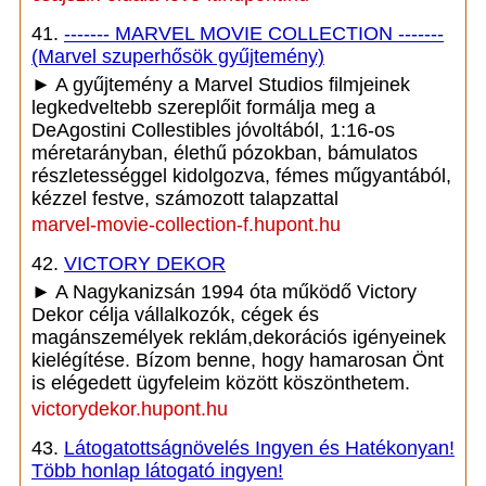
41.
------- MARVEL MOVIE COLLECTION -------
(Marvel szuperhősök gyűjtemény)
► A gyűjtemény a Marvel Studios filmjeinek
legkedveltebb szereplőit formálja meg a
DeAgostini Collestibles jóvoltából, 1:16-os
méretarányban, élethű pózokban, bámulatos
részletességgel kidolgozva, fémes műgyantából,
kézzel festve, számozott talapzattal
marvel-movie-collection-f.hupont.hu
42.
VICTORY DEKOR
► A Nagykanizsán 1994 óta működő Victory
Dekor célja vállalkozók, cégek és
magánszemélyek reklám,dekorációs igényeinek
kielégítése. Bízom benne, hogy hamarosan Önt
is elégedett ügyfeleim között köszönthetem.
victorydekor.hupont.hu
43.
Látogatottságnövelés Ingyen és Hatékonyan!
Több honlap látogató ingyen!