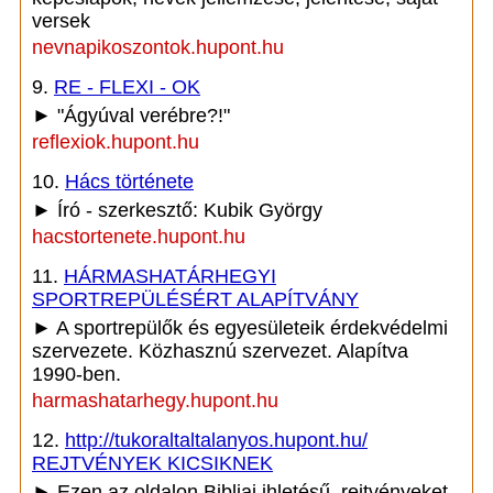
versek
nevnapikoszontok.hupont.hu
9.
RE - FLEXI - OK
► "Ágyúval verébre?!"
reflexiok.hupont.hu
10.
Hács története
► Író - szerkesztő: Kubik György
hacstortenete.hupont.hu
11.
HÁRMASHATÁRHEGYI
SPORTREPÜLÉSÉRT ALAPÍTVÁNY
► A sportrepülők és egyesületeik érdekvédelmi
szervezete. Közhasznú szervezet. Alapítva
1990-ben.
harmashatarhegy.hupont.hu
12.
http://tukoraltaltalanyos.hupont.hu/
REJTVÉNYEK KICSIKNEK
► Ezen az oldalon Bibliai ihletésű, rejtvényeket