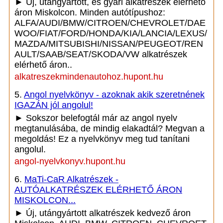
► Új, utángyártott, és gyári alkatrészek elérhető
áron Miskolcon. Minden autótípushoz:
ALFA/AUDI/BMW/CITROEN/CHEVROLET/DAE
WOO/FIAT/FORD/HONDA/KIA/LANCIA/LEXUS/
MAZDA/MITSUBISHI/NISSAN/PEUGEOT/REN
AULT/SAAB/SEAT/SKODA/VW alkatrészek
elérhető áron..
alkatreszekmindenautohoz.hupont.hu
5.
Angol nyelvkönyv - azoknak akik szeretnének
IGAZÁN jól angolul!
► Sokszor belefogtál már az angol nyelv
megtanulásába, de mindig elakadtál? Megvan a
megoldás! Ez a nyelvkönyv meg tud tanítani
angolul.
angol-nyelvkonyv.hupont.hu
6.
MaTi-CaR Alkatrészek -
AUTÓALKATRÉSZEK ELÉRHETŐ ÁRON
MISKOLCON...
► Új, utángyártott alkatrészek kedvező áron