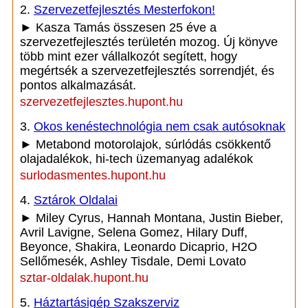
2.
Szervezetfejlesztés Mesterfokon!
► Kasza Tamás összesen 25 éve a
szervezetfejlesztés területén mozog. Új könyve
több mint ezer vállalkozót segített, hogy
megértsék a szervezetfejlesztés sorrendjét, és
pontos alkalmazását.
szervezetfejlesztes.hupont.hu
3.
Okos kenéstechnológia nem csak autósoknak
► Metabond motorolajok, súrlódás csökkentő
olajadalékok, hi-tech üzemanyag adalékok
surlodasmentes.hupont.hu
4.
Sztárok Oldalai
► Miley Cyrus, Hannah Montana, Justin Bieber,
Avril Lavigne, Selena Gomez, Hilary Duff,
Beyonce, Shakira, Leonardo Dicaprio, H2O
Sellőmesék, Ashley Tisdale, Demi Lovato
sztar-oldalak.hupont.hu
5.
Háztartásigép Szakszerviz