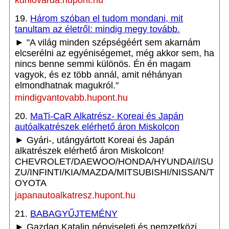
kunlovarda.hupont.hu
19.
Három szóban el tudom mondani, mit
tanultam az életről: mindig megy tovább.
► "A világ minden szépségéért sem akarnám
elcserélni az egyéniségemet, még akkor sem, ha
nincs benne semmi különös. Én én magam
vagyok, és ez több annál, amit néhányan
elmondhatnak magukról."
mindigvantovabb.hupont.hu
20.
MaTi-CaR Alkatrész- Koreai és Japán
autóalkatrészek elérhető áron Miskolcon
► Gyári-, utángyártott Koreai és Japán
alkatrészek elérhető áron Miskolcon!
CHEVROLET/DAEWOO/HONDA/HYUNDAI/ISU
ZU/INFINTI/KIA/MAZDA/MITSUBISHI/NISSAN/T
OYOTA
japanautoalkatresz.hupont.hu
21.
BABAGYŰJTEMÉNY
► Gazdag Katalin népviseleti és nemzetközi