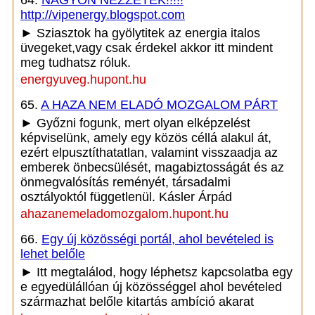
64.
NAGYON NÉZZÉTEK!!!!!
http://vipenergy.blogspot.com
► Sziasztok ha gyölytitek az energia italos
üvegeket,vagy csak érdekel akkor itt mindent
meg tudhatsz róluk.
energyuveg.hupont.hu
65.
A HAZA NEM ELADÓ MOZGALOM PÁRT
► Győzni fogunk, mert olyan elképzelést
képviselünk, amely egy közös céllá alakul át,
ezért elpusztíthatatlan, valamint visszaadja az
emberek önbecsülését, magabiztosságát és az
önmegvalósítás reményét, társadalmi
osztályoktól függetlenül. Kásler Árpád
ahazanemeladomozgalom.hupont.hu
66.
Egy új közösségi portál, ahol bevételed is
lehet belőle
► Itt megtalálod, hogy léphetsz kapcsolatba egy
e egyedülállóan új közösséggel ahol bevételed
származhat belőle kitartás ambíció akarat