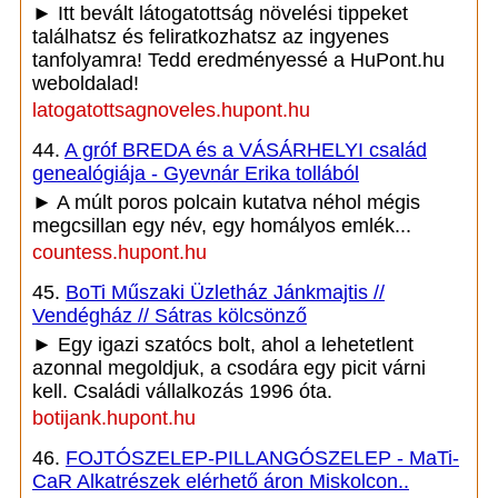
► Itt bevált látogatottság növelési tippeket
találhatsz és feliratkozhatsz az ingyenes
tanfolyamra! Tedd eredményessé a HuPont.hu
weboldalad!
latogatottsagnoveles.hupont.hu
44.
A gróf BREDA és a VÁSÁRHELYI család
genealógiája - Gyevnár Erika tollából
► A múlt poros polcain kutatva néhol mégis
megcsillan egy név, egy homályos emlék...
countess.hupont.hu
45.
BoTi Műszaki Üzletház Jánkmajtis //
Vendégház // Sátras kölcsönző
► Egy igazi szatócs bolt, ahol a lehetetlent
azonnal megoldjuk, a csodára egy picit várni
kell. Családi vállalkozás 1996 óta.
botijank.hupont.hu
46.
FOJTÓSZELEP-PILLANGÓSZELEP - MaTi-
CaR Alkatrészek elérhető áron Miskolcon..