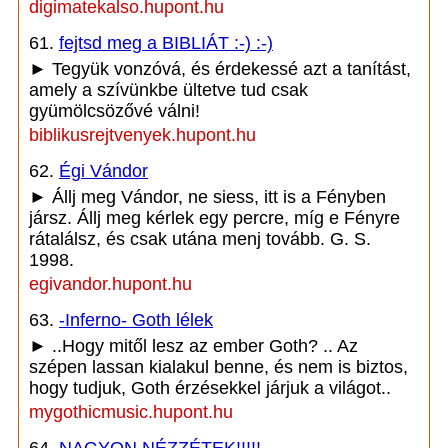
digimatekalso.hupont.hu
61.
fejtsd meg a BIBLIÁT :-) :-)
► Tegyük vonzóvá, és érdekessé azt a tanítást,
amely a szívünkbe ültetve tud csak
gyümölcsözővé válni!
biblikusrejtvenyek.hupont.hu
62.
Égi Vándor
► Állj meg Vándor, ne siess, itt is a Fényben
jársz. Állj meg kérlek egy percre, míg e Fényre
rátalálsz, és csak utána menj tovább. G. S.
1998.
egivandor.hupont.hu
63.
-Inferno- Goth lélek
► ..Hogy mitől lesz az ember Goth? .. Az
szépen lassan kialakul benne, és nem is biztos,
hogy tudjuk, Goth érzésekkel járjuk a világot..
mygothicmusic.hupont.hu