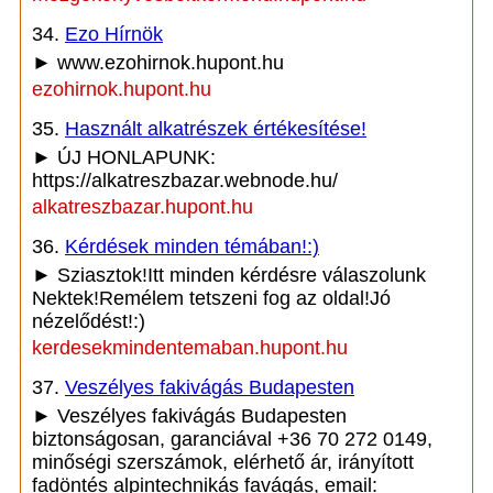
34.
Ezo Hírnök
► www.ezohirnok.hupont.hu
ezohirnok.hupont.hu
35.
Használt alkatrészek értékesítése!
► ÚJ HONLAPUNK:
https://alkatreszbazar.webnode.hu/
alkatreszbazar.hupont.hu
36.
Kérdések minden témában!:)
► Sziasztok!Itt minden kérdésre válaszolunk
Nektek!Remélem tetszeni fog az oldal!Jó
nézelődést!:)
kerdesekmindentemaban.hupont.hu
37.
Veszélyes fakivágás Budapesten
► Veszélyes fakivágás Budapesten
biztonságosan, garanciával +36 70 272 0149,
minőségi szerszámok, elérhető ár, irányított
fadöntés alpintechnikás favágás, email: