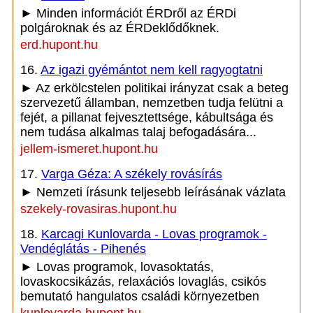
► Minden információt ÉRDről az ÉRDi
polgároknak és az ÉRDeklődőknek.
erd.hupont.hu
16.
Az igazi gyémántot nem kell ragyogtatni
► Az erkölcstelen politikai irányzat csak a beteg
szervezetű államban, nemzetben tudja felütni a
fejét, a pillanat fejvesztettsége, kábultsága és
nem tudása alkalmas talaj befogadására...
jellem-ismeret.hupont.hu
17.
Varga Géza: A székely rovásírás
► Nemzeti írásunk teljesebb leírásának vázlata
szekely-rovasiras.hupont.hu
18.
Karcagi Kunlovarda - Lovas programok -
Vendéglátás - Pihenés
► Lovas programok, lovasoktatás,
lovaskocsikázás, relaxációs lovaglás, csikós
bemutató hangulatos családi környezetben